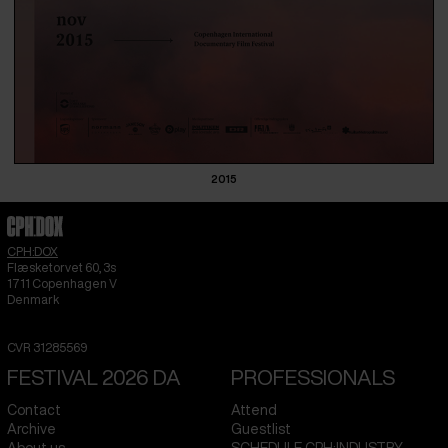
2015
CPH:DOX
Flæsketorvet 60, 3s
1711
Copenhagen V
Denmark
CVR
31285569
FESTIVAL 2026 DA
PROFESSIONALS
Contact
Attend
Archive
Guestlist
About us
SCHEDULE CPH:INDUSTRY