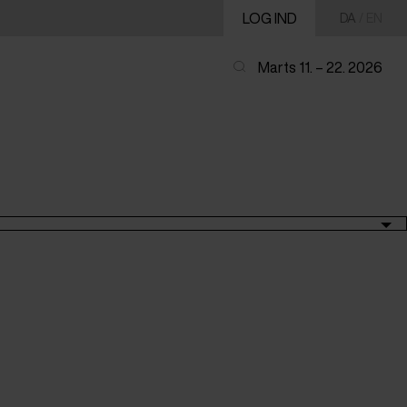
LOG IND
DA
/
EN
Marts 11. – 22. 2026