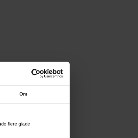
Om
nde flere glade