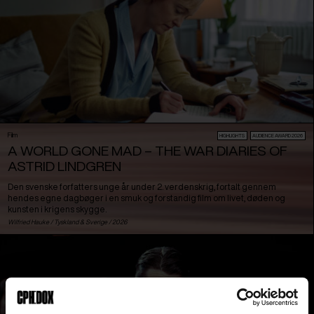
Film
HIGHLIGHTS
AUDIENCE AWARD 2026
A WORLD GONE MAD – THE WAR DIARIES OF
ASTRID LINDGREN
Den svenske forfatters unge år under 2. verdenskrig, fortalt gennem
hendes egne dagbøger i en smuk og forstandig film om livet, døden og
kunsten i krigens skygge.
Wilfried Hauke /
Tyskland
&
Sverige
/ 2026