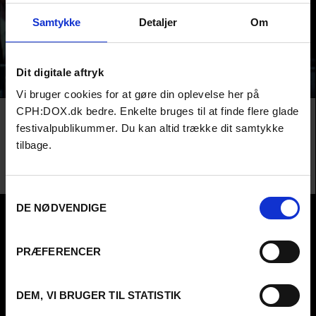
FURESØ:DOX
Samtykke
Detaljer
Om
Din lokale dokumentarfilmfestival. En del af CPH:DOX.
Dit digitale aftryk
Vi bruger cookies for at gøre din oplevelse her på
CPH:DOX.dk bedre. Enkelte bruges til at finde flere glade
Film
URGENT MATTERS
EVERYONE IS LYING TO YOU FOR MONEY
festivalpublikummer. Du kan altid trække dit samtykke
tilbage.
Har du købt kryptovaluta med håbet om at score kassen, bør du se
filmstjernen Ben McKenzies underholdende og øjenåbnende debutfilm,
som er for kryptovaluta, hvad ‘The Big Short’ var for finanskrisen.
Ben McKenzie /
USA
,
El Salvador
&
Storbritannien
/ 2025 /
Europæisk premiere
Samtykkevalg
DE NØDVENDIGE
PRÆFERENCER
DEM, VI BRUGER TIL STATISTIK