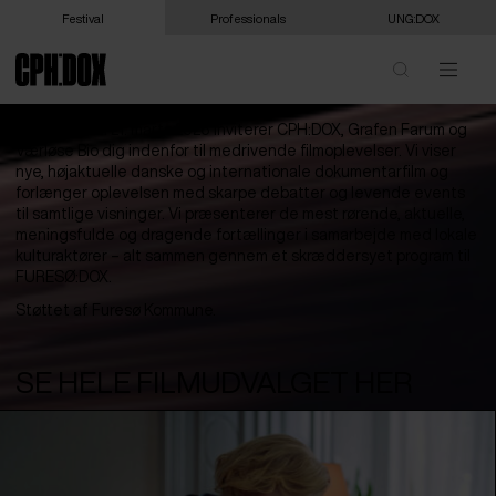
Festival
Professionals
UNG:DOX
Fra den 19. til 21. marts 2026 inviterer CPH:DOX, Grafen Farum og
Værløse Bio dig indenfor til medrivende filmoplevelser. Vi viser
nye, højaktuelle danske og internationale dokumentarfilm og
forlænger oplevelsen med skarpe debatter og levende events
til samtlige visninger. Vi præsenterer de mest rørende, aktuelle,
meningsfulde og dragende fortællinger i samarbejde med lokale
kulturaktører – alt sammen gennem et skræddersyet program til
FURESØ:DOX.
Støttet af Furesø Kommune.
SE HELE FILMUDVALGET HER