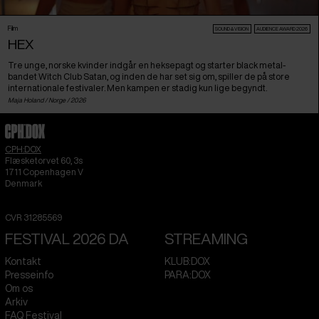
Film
SOUND & VISION
AUDIENCE AWARD 2026
HEX
Tre unge, norske kvinder indgår en heksepagt og starter black metal-
bandet Witch Club Satan, og inden de har set sig om, spiller de på store
internationale festivaler. Men kampen er stadig kun lige begyndt.
Maja Holand /
Norge
/ 2026
CPH:DOX
Flæsketorvet 60, 3s
1711
Copenhagen V
Denmark
CVR
31285569
FESTIVAL 2026 DA
STREAMING
Kontakt
KLUB:DOX
Presseinfo
PARA:DOX
Om os
Arkiv
FAQ Festival