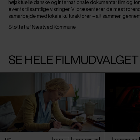
højaktuelle danske og internationale dokumentarfilm og 
events til samtlige visninger. Vi præsenterer de mest røren
samarbejde med lokale kulturaktører – alt sammen genn
Støttet af Næstved Kommune.
SE HELE FILMUDVALGE
Film
HIGHLIGHTS
AUDIENCE AWARD 2026
HOVEDKONKURRENCE