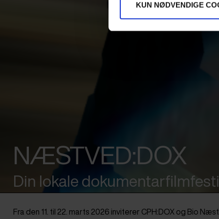
KUN NØDVENDIGE CO
NÆSTVED:DOX
Din lokale dokumentarfilmfesti
Fra den 11. til 22. marts 2026 inviterer CPH:DOX og Bio Næst