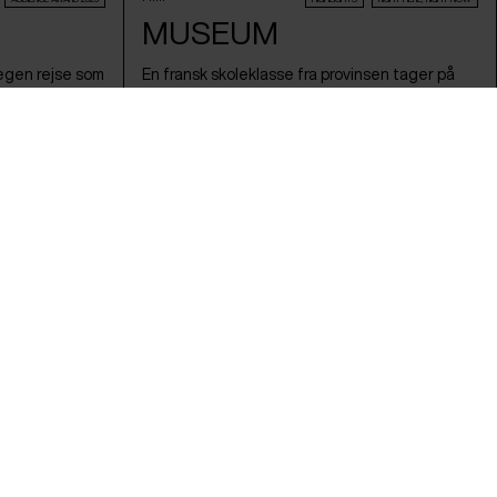
MUSEUM
 egen rejse som
En fransk skoleklasse fra provinsen tager på
til Danmarks
udflugt til Centre Pompidou i Paris i en
 med
tankevækkende film, der med enkle midler og
 dysfunktionel
glimt i øjet undersøger, hvad kunst og kultur
reansk ophav.
betyder - og for hvem.
epublikken Korea
re
Olivier Bienaimé & Hervé Bienaimé /
Frankrig
/ 2025