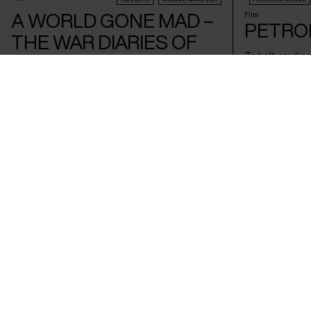
A WORLD GONE MAD –
Film
PETRO
THE WAR DIARIES OF
To helt særlig
ASTRID LINDGREN
landeveje tynd
Civic, der måsk
Den svenske forfatters unge år under 2.
normalt. En film
verdenskrig, fortalt gennem hendes egne
dagbøger i en smuk og forstandig film om livet,
døden og kunsten i krigens skygge.
Emil Langballe & Emil
Wilfried Hauke /
Tyskland
&
Sverige
/ 2026
Verdenspremiere
Film
Film
SPECIAL PREMIERES
SCIENCE
AUDIENCE AWARD 2026