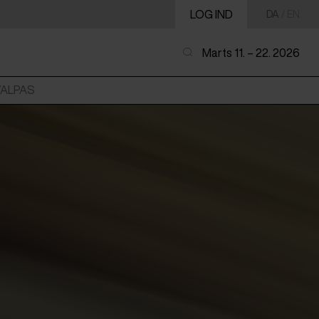
LOG IND
DA
/
EN
Marts 11. – 22. 2026
VALPAS