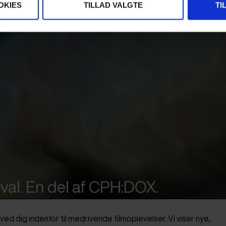
OKIES
TILLAD VALGTE
TI
val. En del af CPH:DOX.
ved dig indenfor til medrivende filmoplevelser. Vi viser nye,