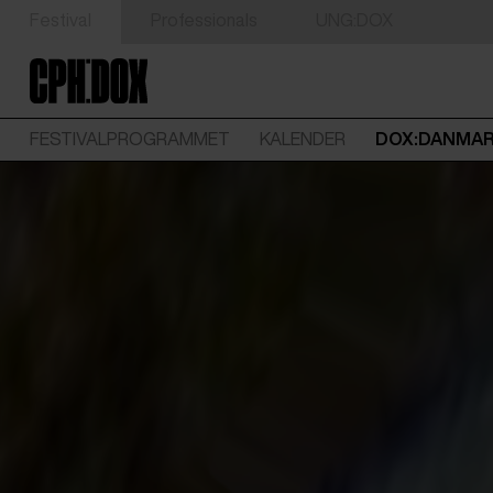
Festival
Professionals
UNG:DOX
FESTIVALPROGRAMMET
KALENDER
DOX:DANMA