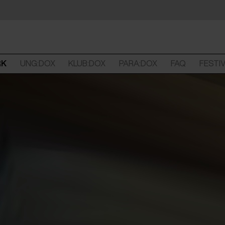
RK
UNG:DOX
KLUB:DOX
PARA:DOX
FAQ
FESTI