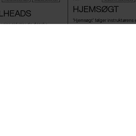
HJEMSØGT
LHEADS
‘Hjemsøgt’ følger instruktørens
e venner kører de danske
adopteret fra Sydkoreas bjerge 
e for at finde en brugt Honda
vestkyst, hvor en konfrontation
e kan gøre livet bare lidt mere
adoptionssystemet forbinder en
, der går lige i hjertet.
jysk familie med et udslettet ko
 Langballe /
Danmark
/ 2026 /
Taekyung Tanja In Wol Sørensen /
Danmark
,
R
(Sydkorea)
&
Finland
/ 2026 /
Verdenspremie
HIGHLIGHTS
AUDIENCE AWARD 2026