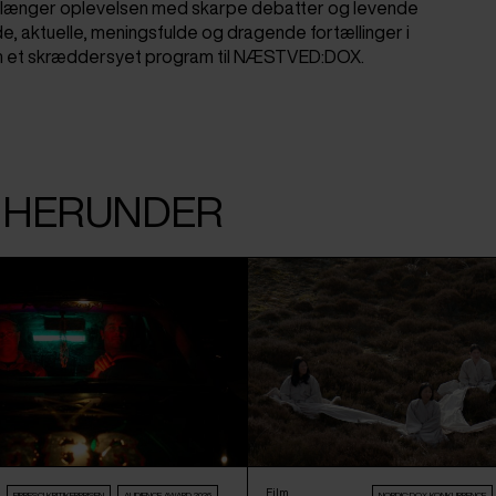
forlænger oplevelsen med skarpe debatter og levende
de, aktuelle, meningsfulde og dragende fortællinger i
em et skræddersyet program til NÆSTVED:DOX.
T HERUNDER
Film
FIPRESCI KRITIKERPRISEN
AUDIENCE AWARD 2026
NORDIC:DOX KONKURRENCE