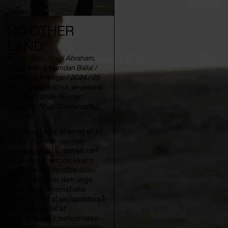
NO OTHER
LAND
Rachel Szor, Yuval Abraham,
Basel Adra & Hamdan Ballal /
Palæstina & Norge / 2024 / 95
min / Sprog: arabisk, engelsk &
hebraisk / Undertekster:
engelske / Fag: Samfundsfag,
Historie
’No Other Land’ er lavet af et
palæstinensisk-israelsk
kollektiv, som får os helt tæt
på bosættelsespolitikkens
praksisser på Vestbredden.
Over 10 år filmer den unge
Basel den systematiske
nedbrydning af sin landsby på
den sydlige del af
Vestbredden. I mellemtiden