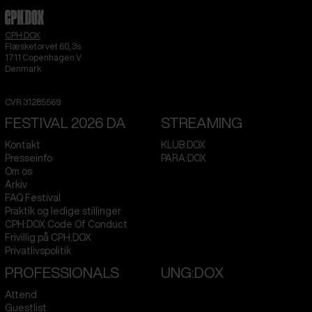
CPH:DOX
Flæsketorvet 60, 3s
1711
Copenhagen V
Denmark
CVR
31285569
FESTIVAL 2026 DA
STREAMING
Kontakt
KLUB:DOX
Presseinfo
PARA:DOX
Om os
Arkiv
FAQ Festival
Praktik og ledige stillinger
CPH:DOX Code Of Conduct
Frivillig på CPH:DOX
Privatlivspolitik
PROFESSIONALS
UNG:DOX
Attend
Guestlist