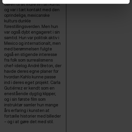
døren til sit indre liv i sin kunst
og var i tæt kontakt med den
oprindelige, mexicanske
kulturs dunkle
forestillingsverden. Men hun
var også dybt engageret i sin
samtid. Hun var politisk aktiv i
Mexico og internationalt, men
med berømmelsen fulgte
også en stigende interesse
fra folk som surrealismens
chef-idelog André Breton, der
havde deres egne planer for
hvordan Kahlo kunne passe
ind i deres eget projekt. Carla
Gutiérrez er kendt som en
enestående dygtig klipper,
og i sin første film som
instruktør samler hun mange
års erfaring i kunsten at
fortælle historier med billeder
– og i at gøre det med stil.