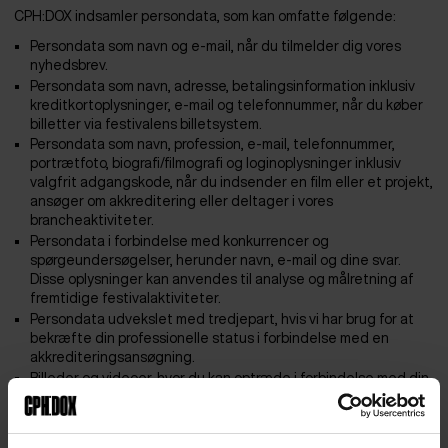
CPH:DOX indsamler persondata, som kan omfatte følgende:
Persondata som navn og e-mail, når du tilmelder dig vores
nyhedsbrev.
Persondata som navn, adresse, betalingsinformation inklusiv
kreditkortoplysninger, e-mail og telefonnummer, når du køber
billetter via festivalens billetsystem.
Persondata som navn, profession, e-mail, telefonnummer,
portrætfoto, biografi/filmografi og loginoplysninger inklusiv
valgfrit adgangskode, når du indsender en film eller et projekt,
ansøger om akkreditering eller deltager i vores
brancheaktiviteter.
Persondata i forbindelse med konkurrencer og
spørgeundersøgelser, herunder navn, e-mail og dine svar.
Disse oplysninger kan anvendes til analyse og målretning af
fremtidige festivalaktiviteter.
Persondata udvekslet med tredjepart, hvis vi har brug for at
bekræfte din professionelle status i forbindelse med en
akkrediteringsansøgning.
Billeder og videoer, hvor du kan optræde i forbindelse med din
deltagelse i festivalens aktiviteter.
Vi registrerer cookies og informationer som IP-adresse,
operativsystem, browsertype og geografi, når du besøger