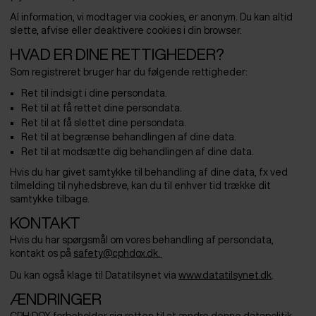
Al information, vi modtager via cookies, er anonym. Du kan altid
slette, afvise eller deaktivere cookies i din browser.
HVAD ER DINE RETTIGHEDER?
Som registreret bruger har du følgende rettigheder:
Ret til indsigt i dine persondata.
Ret til at få rettet dine persondata.
Ret til at få slettet dine persondata.
Ret til at begrænse behandlingen af dine data.
Ret til at modsætte dig behandlingen af dine data.
Hvis du har givet samtykke til behandling af dine data, fx ved
tilmelding til nyhedsbreve, kan du til enhver tid trække dit
samtykke tilbage.
KONTAKT
Hvis du har spørgsmål om vores behandling af persondata,
kontakt os på
safety@cphdox.dk.
Du kan også klage til Datatilsynet via
www.datatilsynet.dk
.
ÆNDRINGER