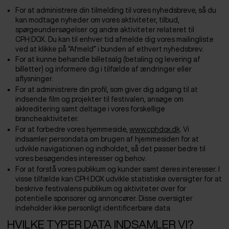
For at administrere din tilmelding til vores nyhedsbreve, så du
kan modtage nyheder om vores aktiviteter, tilbud,
spørgeundersøgelser og andre aktiviteter relateret til
CPH:DOX. Du kan til enhver tid afmelde dig vores mailingliste
ved at klikke på “Afmeld” i bunden af ethvert nyhedsbrev.
For at kunne behandle billetsalg (betaling og levering af
billetter) og informere dig i tilfælde af ændringer eller
aflysninger.
For at administrere din profil, som giver dig adgang til at
indsende film og projekter til festivalen, ansøge om
akkreditering samt deltage i vores forskellige
brancheaktiviteter.
For at forbedre vores hjemmeside,
www.cphdox.dk
. Vi
indsamler persondata om brugen af hjemmesiden for at
udvikle navigationen og indholdet, så det passer bedre til
vores besøgendes interesser og behov.
For at forstå vores publikum og kunder samt deres interesser. I
visse tilfælde kan CPH:DOX udvikle statistiske oversigter for at
beskrive festivalens publikum og aktiviteter over for
potentielle sponsorer og annoncører. Disse oversigter
indeholder ikke personligt identificerbare data.
HVILKE TYPER DATA INDSAMLER VI?