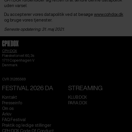
CPH:DOX forbeholder sig retten til at ændre denne datapolitik
uden varsel.
Du accepterer vores datapolitik ved at besøge
www.cphdox.dk
og bruge vores tjenester.
Seneste opdatering: 31. maj 2021
.
CPH:DOX
Flæsketorvet 60, 3s
1711
Copenhagen V
Denmark
CVR
31285569
FESTIVAL 2026 DA
STREAMING
Kontakt
KLUB:DOX
Presseinfo
PARA:DOX
Om os
Arkiv
FAQ Festival
Praktik og ledige stillinger
CPH:DOX Code Of Conduct