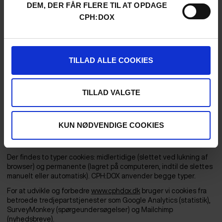
DEM, DER FÅR FLERE TIL AT OPDAGE
Offentlige institutioner, hvis loven kræver det.
Tredjeparter uden for EU/EØS (fx serverudbydere), hvor vi
CPH:DOX
sikrer, at overførslen opfylder alle juridiske krav.
HVORDAN BESKYTTER VI DINE
PERSONDATA?
TILLAD ALLE COOKIES
CPH:DOX opbevarer dine persondata sikkert i
adgangsbeskyttede databaser, hvor kun en begrænset gruppe
af medarbejdere har adgang. Vores personale er trænet i
TILLAD VALGTE
datasikkerhed og er forpligtet til at overholde vores datapolitik.
COOKIES
Cookies er små datafiler, der lagres på din computer, når du
KUN NØDVENDIGE COOKIES
besøger en hjemmeside. De bruges til at genkende dig ved
gentagne besøg.
Der findes to typer cookies: midlertidige (slettet ved lukning af
browser) og permanente (lagret på computeren, indtil de slettes
manuelt eller automatisk). CPH:DOX anvender begge typer.
For at udvikle og forbedre
www.cphdox.dk
bruger vi cookies fra
betroede tredjepartstjenester som Google Analytics (statistik),
SurveyMonkey (spørgeundersøgelser) og Mailchimp
(nyhedsbreve).