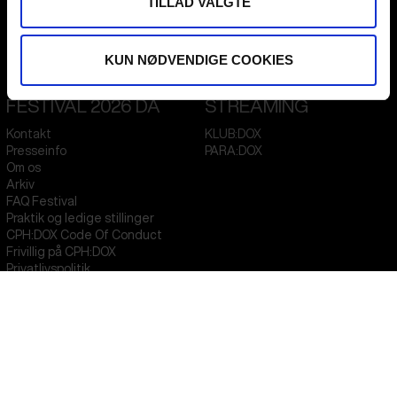
TILLAD VALGTE
Flæsketorvet 60, 3s
1711
Copenhagen V
Denmark
KUN NØDVENDIGE COOKIES
CVR
31285569
FESTIVAL 2026 DA
STREAMING
Kontakt
KLUB:DOX
Presseinfo
PARA:DOX
Om os
Arkiv
FAQ Festival
Praktik og ledige stillinger
CPH:DOX Code Of Conduct
Frivillig på CPH:DOX
Privatlivspolitik
PROFESSIONALS
UNG:DOX
Attend
Guestlist
Submit
FAQ Industry
CPH:INDUSTRY Newsletter