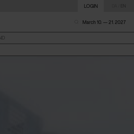
LOGIN
DA
/
EN
March 10. — 21. 2027
ND