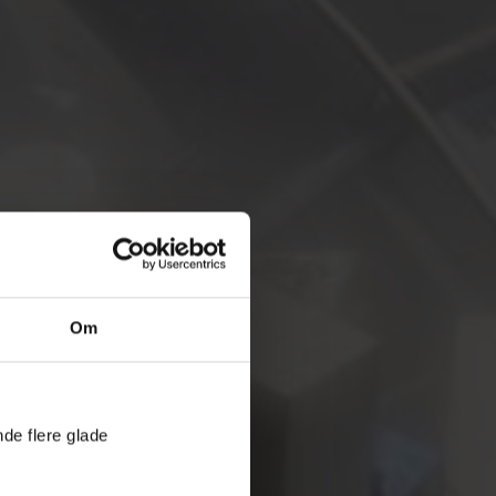
Om
nde flere glade