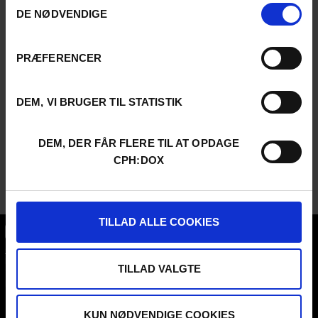
DE NØDVENDIGE
PRÆFERENCER
DEM, VI BRUGER TIL STATISTIK
DEM, DER FÅR FLERE TIL AT OPDAGE
CPH:DOX
TILLAD ALLE COOKIES
CPH:DOX
Flæsketorvet 60, 3s
TILLAD VALGTE
1711
Copenhagen V
Denmark
KUN NØDVENDIGE COOKIES
CVR
31285569