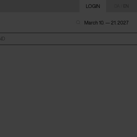
LOGIN
DA
/
EN
March 10. — 21. 2027
ND