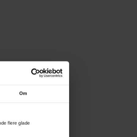
Om
nde flere glade