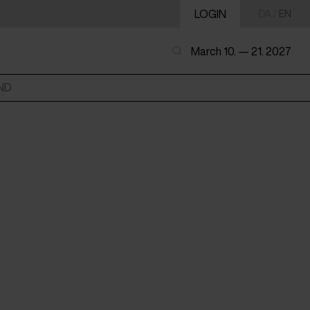
LOGIN
DA
/
EN
March 10. — 21. 2027
ND