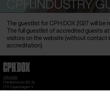
CPH:INDUSTRY G
The guestlist for CPH:DOX 2027 will be m
The full guestlist of accredited guests a
visitors on the website (without contact i
accreditation).
CPH:DOX
Flæsketorvet 60, 3s
1711
Copenhagen V
Denmark
CVR
31285569