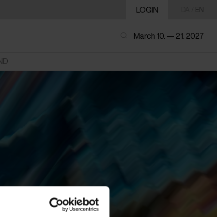
LOGIN
DA
/
EN
March 10. — 21. 2027
ND