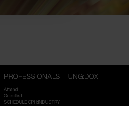
PROFESSIONALS
UNG:DOX
Attend
Guestlist
SCHEDULE CPH:INDUSTRY
Submit
FAQ Industry
CPH:INDUSTRY newsletter
Internships