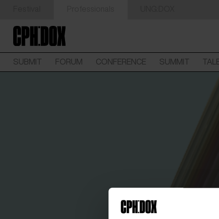
Festival
Professionals
UNG:DOX
SUBMIT
FORUM
CONFERENCE
SUMMIT
TAL