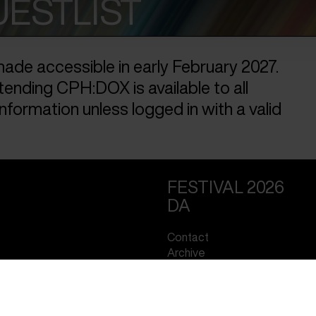
UESTLIST
ade accessible in early February 2027.
ttending CPH:DOX is available to all
nformation unless logged in with a valid
FESTIVAL 2026
DA
Contact
Archive
About us
FAQ Festival
Press info
Code of Conduct