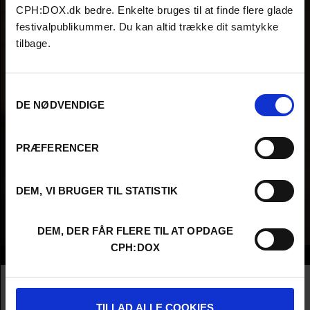
CPH:DOX.dk bedre. Enkelte bruges til at finde flere glade
festivalpublikummer. Du kan altid trække dit samtykke
tilbage.
Samtykkevalg
DE NØDVENDIGE
PRÆFERENCER
DEM, VI BRUGER TIL STATISTIK
DEM, DER FÅR FLERE TIL AT OPDAGE
CPH:DOX
Info
Nationality
United Kingdom
Company
Yung Kha PR
TILLAD ALLE COOKIES
Profession
Publicist / Marketing Expert