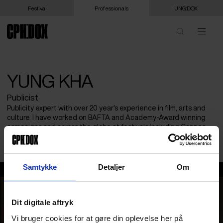
Festival
Professionals
UNG:DOX
YUNG KHA
Publicist
Publicity expert with over 20 year's experience in film, arts and
culture. I have worked on BAFTA and Academy-Award winning
campaigns and across the globe at festivals including Cannes,
Venice, Berlin and London.
Samtykke
Detaljer
Om
Yung Kha
Dit digitale aftryk
Vi bruger cookies for at gøre din oplevelse her på