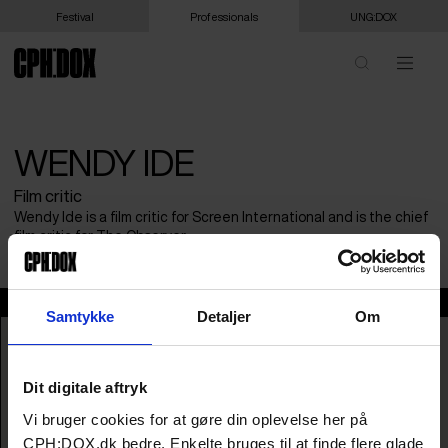
Festival
Professionals
UNG:DOX
WENDY IDE
Film critic
Wendy Ide is a film critic for Screen International and is the chief
film critic for The Observer.
Wendy Ide
Samtykke
Detaljer
Om
Dit digitale aftryk
Vi bruger cookies for at gøre din oplevelse her på
CPH:DOX.dk bedre. Enkelte bruges til at finde flere glade