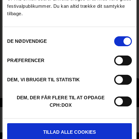
festivalpublikummer. Du kan altid trække dit samtykke
tilbage.
Samtykkevalg
DE NØDVENDIGE
PRÆFERENCER
DEM, VI BRUGER TIL STATISTIK
DEM, DER FÅR FLERE TIL AT OPDAGE
Info
CPH:DOX
Nationality
United Kingdom
Company
Screen Daily
Profession
Critic /Journalist
TILLAD ALLE COOKIES