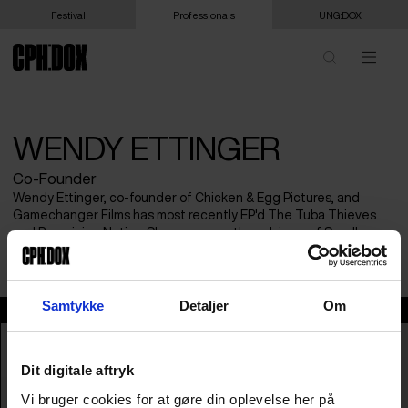
Festival
Professionals
UNG:DOX
WENDY ETTINGER
Co-Founder
Wendy Ettinger, co-founder of Chicken & Egg Pictures, and
Gamechanger Films has most recently EP'd The Tuba Thieves
and Remaining Native. She serves on the advisory of Sandbox
Films and BGDM.
Samtykke
Detaljer
Om
Wendy Ettinger
Dit digitale aftryk
Vi bruger cookies for at gøre din oplevelse her på