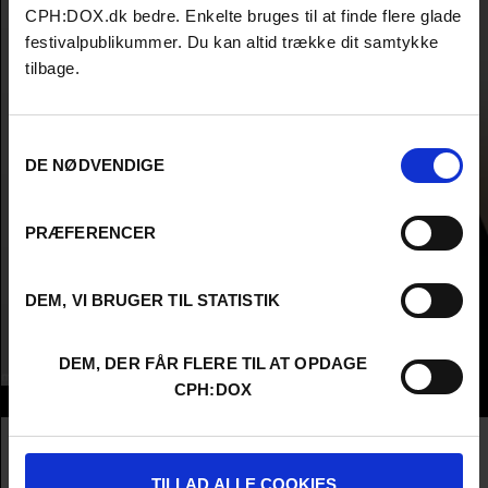
CPH:DOX.dk bedre. Enkelte bruges til at finde flere glade
festivalpublikummer. Du kan altid trække dit samtykke
tilbage.
Samtykkevalg
DE NØDVENDIGE
PRÆFERENCER
DEM, VI BRUGER TIL STATISTIK
DEM, DER FÅR FLERE TIL AT OPDAGE
CPH:DOX
Info
Nationality
United States
Company
Chicken & Egg Films
TILLAD ALLE COOKIES
Profession
Fund / Foundation