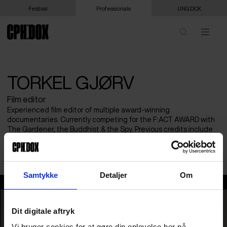
Festival
Professionals
UNG:DOX
TORKEL GJØRV
Film editor
Experienced film editor of multiple award-winning
documentaries. Currently competing for the F:ACT AWARD with
The Gardener, the Buddhist & the Spy. Previous credits include
Praying for Armageddon, Trond Giske: Makta Rår, The Mole:
Undercover in North Korea, iHuman, and Being Eriko.
Samtykke
Detaljer
Om
Torkel Gjørv
Dit digitale aftryk
Vi bruger cookies for at gøre din oplevelse her på