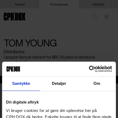
Festival
Professionals
UNG:DOX
TOM YOUNG
Distributor
I acquire factual content for BBC Studios to distribute
internationally.
Tom Young
Samtykke
Detaljer
Om
Dit digitale aftryk
Vi bruger cookies for at gøre din oplevelse her på
CPH:DOX.dk bedre. Enkelte bruges til at finde flere glade