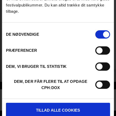
festivalpublikummer. Du kan altid trække dit samtykke
tilbage.
Samtykkevalg
DE NØDVENDIGE
PRÆFERENCER
DEM, VI BRUGER TIL STATISTIK
DEM, DER FÅR FLERE TIL AT OPDAGE
Info
CPH:DOX
Nationality
United Kingdom
Company
BBC
Profession
Distributor / Sales Agent
TILLAD ALLE COOKIES