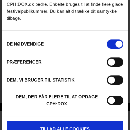
CPH:DOX.dk bedre. Enkelte bruges til at finde flere glade
festivalpublikummer. Du kan altid trække dit samtykke
tilbage.
Samtykkevalg
DE NØDVENDIGE
PRÆFERENCER
DEM, VI BRUGER TIL STATISTIK
DEM, DER FÅR FLERE TIL AT OPDAGE
CPH:DOX
Info
Nationality
Belgium
Company
VRT
TILLAD ALLE COOKIES
Profession
Commisioning Editor / Broadcaster / Buyer