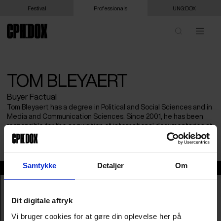
Festival
Professionals
UNG:DOX
TOM BLEYAERT
Buyer Factual
Tom Bleyaert has a degree in Political and Social Sciences and in
Media and Communication Sciences. Since 2001, he has been
responsible for the acquisition of international documentaries at
VRT, the public broadcaster of the Flemish community in Belgium.
Samtykke
Detaljer
Om
Tom Bleyaert
Dit digitale aftryk
Vi bruger cookies for at gøre din oplevelse her på