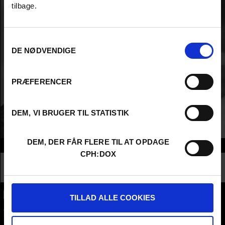
tilbage.
Samtykkevalg
DE NØDVENDIGE
PRÆFERENCER
DEM, VI BRUGER TIL STATISTIK
DEM, DER FÅR FLERE TIL AT OPDAGE
Info
CPH:DOX
Nationality
Italy
Company
ZaLab Film s.r.l.
TILLAD ALLE COOKIES
CPH:DOX
Flæsketorvet 60, 3s
1711
Copenhagen V