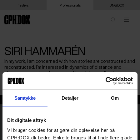
Festival
Professionals
UNG:DOX
SIRI HAMMARÉN
In my work, I am concerned with how stories are constructed and
reconstructed. I’m interested in dynamics of distance and
closeness, as well as the gaps and translations in lived
experience.
Samtykke
Detaljer
Om
Siri Hammarén
Dit digitale aftryk
Vi bruger cookies for at gøre din oplevelse her på
CPH:DOX.dk bedre. Enkelte bruges til at finde flere glade