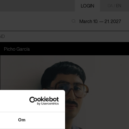
LOGIN
DA
/
EN
March 10. — 21. 2027
ND
Picho García
Om