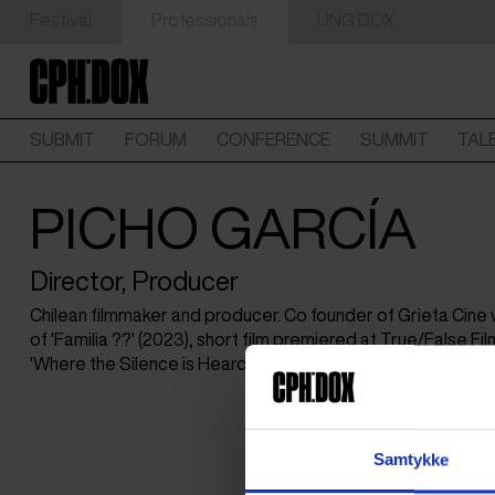
Festival
Professionals
UNG:DOX
SUBMIT
FORUM
CONFERENCE
SUMMIT
TAL
PICHO GARCÍA
Director, Producer
Chilean filmmaker and producer. Co founder of Grieta Cine 
of 'Familia ??' (2023), short film premiered at True/False Fi
'Where the Silence is Heard' (2026).
Samtykke