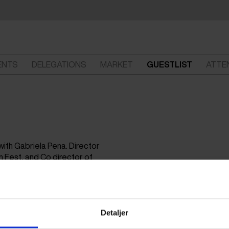
ENTS
DELEGATIONS
MARKET
GUESTLIST
ATTE
with Gabriela Pena. Director
lm Fest, and Co director of
Detaljer