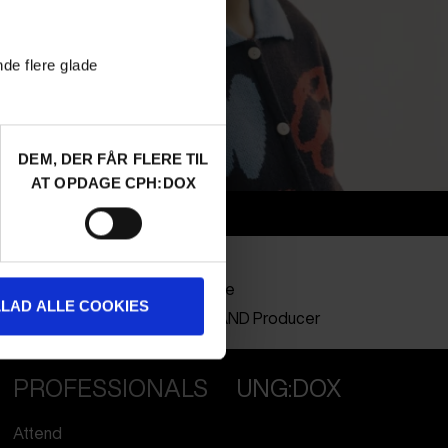
nde flere glade
DEM, DER FÅR FLERE TIL
AT OPDAGE CPH:DOX
Info
Nationality
Chile
Company
Grieta Cine
LLAD ALLE COOKIES
Profession
Director AND Producer
PROFESSIONALS
UNG:DOX
Attend