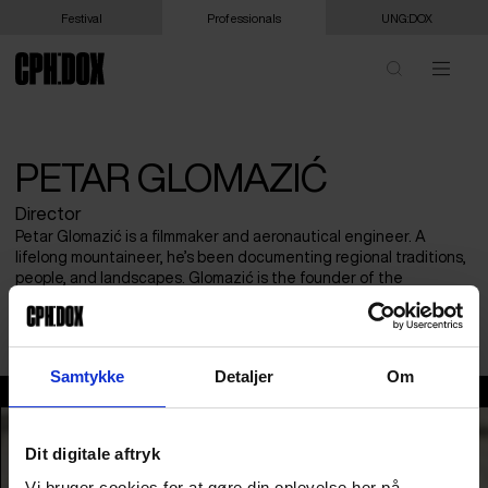
Festival
Professionals
UNG:DOX
PETAR GLOMAZIĆ
Director
Petar Glomazić is a filmmaker and aeronautical engineer. A
lifelong mountaineer, he’s been documenting regional traditions,
people, and landscapes. Glomazić is the founder of the
production company ARDOR FILMS. To Hold a Mountain is his
debut feature film.
Samtykke
Detaljer
Om
Petar Glomazić
Dit digitale aftryk
Vi bruger cookies for at gøre din oplevelse her på