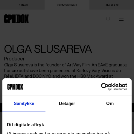
Festival
Professionals
UNG:DOX
OLGA SLUSAREVA
Producer
Olga Slusareva is the founder of ArtWay Film. An EAVE graduate,
her projects have been presented at Karlovy Vary, Visions du
Réel, IDFA and DOC NYC, and won the HBO Max Award at
Sarajevo FF. Her latest, A SONG WITHOUT HOME (2026), is the
first Georgian film in the CPH:DOX Main Competition.
Samtykke
Detaljer
Om
Olga Slusareva
Dit digitale aftryk
Vi bruger cookies for at gøre din oplevelse her på