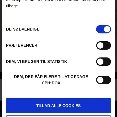
tilbage.
Samtykkevalg
DE NØDVENDIGE
PRÆFERENCER
DEM, VI BRUGER TIL STATISTIK
Info
DEM, DER FÅR FLERE TIL AT OPDAGE
CPH:DOX
Nationality
Serbia
Company
Taskovski Films
Profession
Distributor / Sales Agent
TILLAD ALLE COOKIES
CPH:DOX