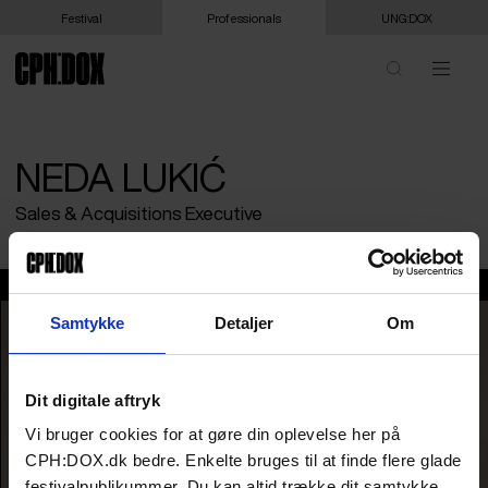
Festival
Professionals
UNG:DOX
NEDA LUKIĆ
Sales & Acquisitions Executive
Neda Lukić
Samtykke
Detaljer
Om
Dit digitale aftryk
Vi bruger cookies for at gøre din oplevelse her på
CPH:DOX.dk bedre. Enkelte bruges til at finde flere glade
festivalpublikummer. Du kan altid trække dit samtykke