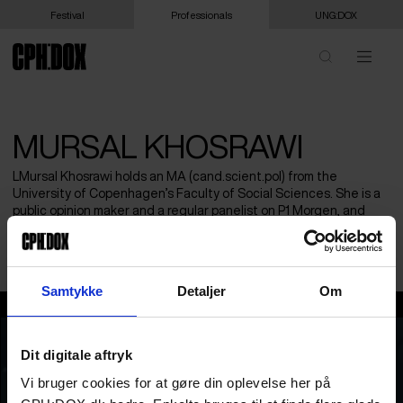
Festival
Professionals
UNG:DOX
MURSAL KHOSRAWI
LMursal Khosrawi holds an MA (cand.scient.pol) from the
University of Copenhagen’s Faculty of Social Sciences. She is a
public opinion maker and a regular panelist on P1 Morgen, and
Danish National Radio’s ‘Debatten’ sharing views on issues
related to inequality, minority issues and refugees in Dk.
Samtykke
Detaljer
Om
Mursal Khosrawi
Dit digitale aftryk
Vi bruger cookies for at gøre din oplevelse her på