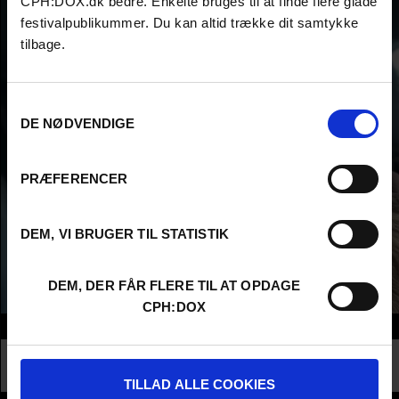
CPH:DOX.dk bedre. Enkelte bruges til at finde flere glade
festivalpublikummer. Du kan altid trække dit samtykke
tilbage.
Samtykkevalg
DE NØDVENDIGE
PRÆFERENCER
DEM, VI BRUGER TIL STATISTIK
DEM, DER FÅR FLERE TIL AT OPDAGE
CPH:DOX
Info
Nationality
Denmark
Profession
Politics & Administration
TILLAD ALLE COOKIES