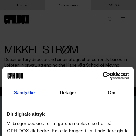
Festival
Professionals
UNG:DOX
MIKKEL STRØM
Documentary director and cinematographer currently based in
Lofoten, Norway, attending the Kabelvåg School of Moving
Images.
Mikkel Strøm
Samtykke
Detaljer
Om
Dit digitale aftryk
Vi bruger cookies for at gøre din oplevelse her på
CPH:DOX.dk bedre. Enkelte bruges til at finde flere glade