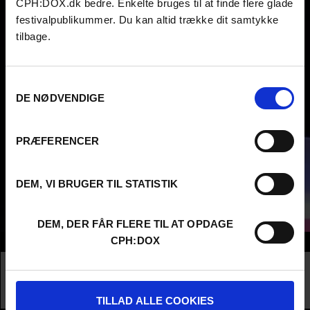
CPH:DOX.dk bedre. Enkelte bruges til at finde flere glade
festivalpublikummer. Du kan altid trække dit samtykke
tilbage.
Samtykkevalg
DE NØDVENDIGE
PRÆFERENCER
DEM, VI BRUGER TIL STATISTIK
DEM, DER FÅR FLERE TIL AT OPDAGE
CPH:DOX
Info
Nationality
Italy
Company
Kublai Film
Profession
Producer
TILLAD ALLE COOKIES