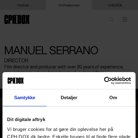
Festival
Professionals
UNG:DOX
MANUEL SERRANO
DIRECTOR
Film director and producer with over 20 years of experience,
specializing in values-based and educational films.
MANUEL SERRANO
Samtykke
Detaljer
Om
Dit digitale aftryk
Vi bruger cookies for at gøre din oplevelse her på
CPH:DOX.dk bedre. Enkelte bruges til at finde flere glade