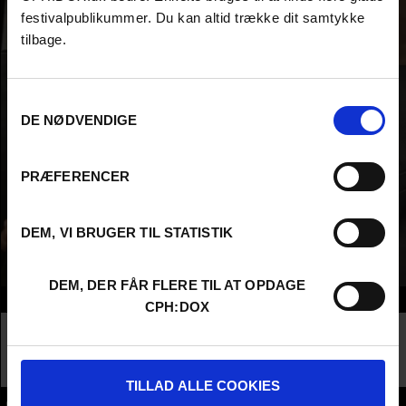
festivalpublikummer. Du kan altid trække dit samtykke
tilbage.
Samtykkevalg
DE NØDVENDIGE
PRÆFERENCER
DEM, VI BRUGER TIL STATISTIK
DEM, DER FÅR FLERE TIL AT OPDAGE
Info
CPH:DOX
Nationality
Spain
Company
SAN FILMIN
Profession
Director AND Producer
TILLAD ALLE COOKIES