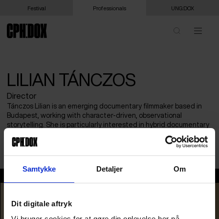
Festival
Professionals
UNG:DOX
LILIAN TÁNCZOS
Director
Tánczos Lilian is an emerging documentary filmmaker based in
Budapest, working with character-driven, observational
storytelling. She is particularly interested in hybrid documentary
forms combining animation and nonfiction. She is currently
developing the feature documentary ACQUITTED.
Samtykke
Detaljer
Om
Lilian Tánczos
Dit digitale aftryk
Vi bruger cookies for at gøre din oplevelse her på