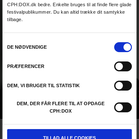
CPH:DOX.dk bedre. Enkelte bruges til at finde flere glade
festivalpublikummer. Du kan altid trække dit samtykke
tilbage.
Samtykkevalg
DE NØDVENDIGE
PRÆFERENCER
DEM, VI BRUGER TIL STATISTIK
DEM, DER FÅR FLERE TIL AT OPDAGE
CPH:DOX
Info
Nationality
Latvia
Company
Documentarian
TILLAD ALLE COOKIES
Profession
Producer