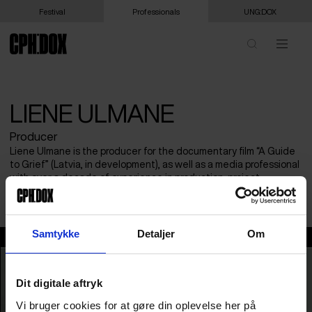
Festival
Professionals
UNG:DOX
LIENE ULMANE
Producer
Liene Ulmane is the producer for the documentary film “A Guide
to Grief” (Latvia, in development), as well as a media professional
with over a decade of experience in production, project
management, and digital communication.
Samtykke
Detaljer
Om
Liene Ulmane
Dit digitale aftryk
Vi bruger cookies for at gøre din oplevelse her på