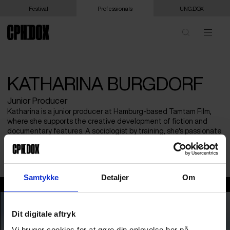
Festival
Professionals
UNG:DOX
KATHARINA BURGDORF
Junior Producer
Katharina is a junior producer at Hamburg-based Tamtam Film,
where she supports the creative development of fiction and
documentary features. A sociologist by training, she's passionate
about building a community of filmmakers who pursue ambitious
projects with heart, humor, and a critical eye.
Samtykke
Detaljer
Om
Katharina Burgdorf
Dit digitale aftryk
Vi bruger cookies for at gøre din oplevelse her på