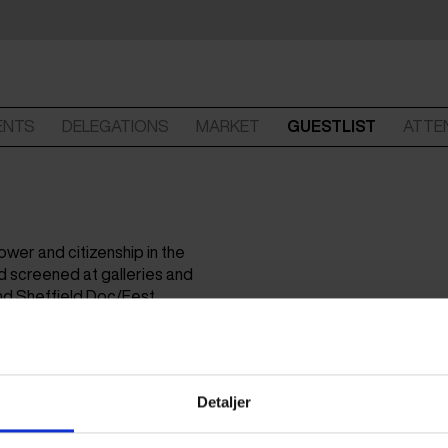
ENTS
DELEGATIONS
MARKET
GUESTLIST
ATTE
wer and citizenship in the
nd screened at galleries and
and Sheffield Doc/Fest.
Detaljer