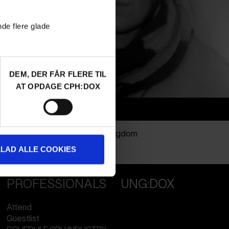
nde flere glade
DEM, DER FÅR FLERE TIL
AT OPDAGE CPH:DOX
Info
Nationality
United Kingdom
Profession
Director
LLAD ALLE COOKIES
PROFESSIONALS
UNG:DOX
Attend
Guestlist