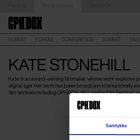
Festival
Professionals
UNG:DOX
SUBMIT
FORUM
CONFERENCE
SUMMIT
TAL
KATE STONEHILL
Kate is an award-winning filmmaker whose work explores po
digital age. Her work has been broadcast internationally a
film festivals including CPH:DOX, BFI London Film Festival, 
Samtykke