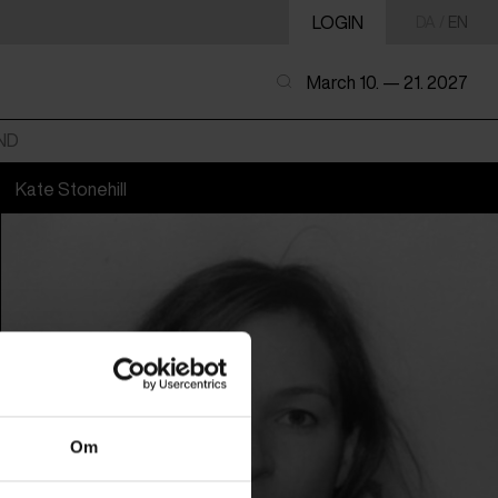
LOGIN
DA
/
EN
March 10. — 21. 2027
ND
Kate Stonehill
Om