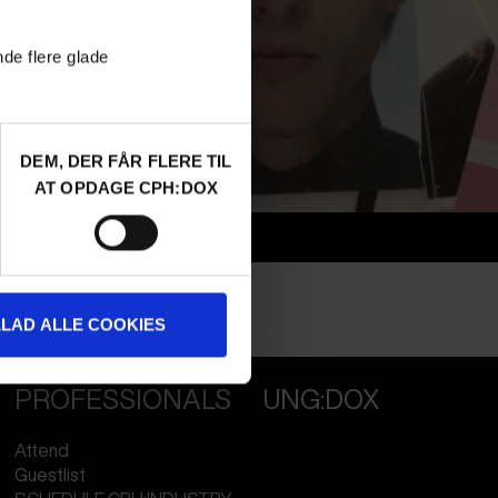
nde flere glade
DEM, DER FÅR FLERE TIL
AT OPDAGE CPH:DOX
Info
Nationality
Denmark
Profession
Director
LLAD ALLE COOKIES
PROFESSIONALS
UNG:DOX
Attend
Guestlist