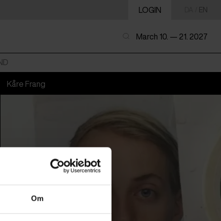
LOGIN
DA
/
EN
March 10. — 21. 2027
ND
Kåre Frang
Om