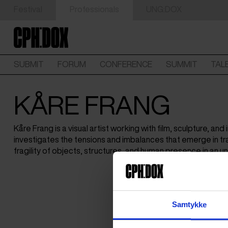
Festival
Professionals
UNG:DOX
SUBMIT
FORUM
CONFERENCE
SUMMIT
TAL
KÅRE FRANG
Kåre Frang is a visual artist working with film, sculpture, and 
investigates the tensions and imbalances that emerge in tra
fragility of objects, structures, and human presence in an u
Samtykke