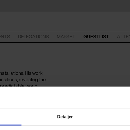
ENTS
DELEGATIONS
MARKET
GUESTLIST
ATTE
installations. His work
nsitions, revealing the
npredictable world.
Detaljer