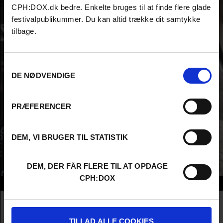
CPH:DOX.dk bedre. Enkelte bruges til at finde flere glade
festivalpublikummer. Du kan altid trække dit samtykke
tilbage.
Samtykkevalg
DE NØDVENDIGE
PRÆFERENCER
DEM, VI BRUGER TIL STATISTIK
DEM, DER FÅR FLERE TIL AT OPDAGE
CPH:DOX
Info
Nationality
Spain
Company
Filmin
TILLAD ALLE COOKIES
Profession
Streaming Platform