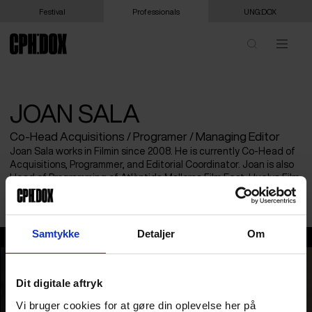
Festival
Professionals
UNG:DOX
JOAN SALA
Co-Head Acquisitions / Programer / Managing Editor
​Joan Sala works in Filmin since 2008. He is currently Co-Head of
Acquisitions, Programmer, and Editorial Coordinator. Joan is also
Head of Programming​ of Atlàntida Mallorca Film Fest, Huelva Film
Festival and the Catalonia International Social Film Festival.
Samtykke
Detaljer
Om
Joan Sala
Dit digitale aftryk
Vi bruger cookies for at gøre din oplevelse her på