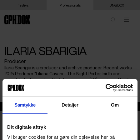
Festival
Professionals
UNG:DOX
ILARIA SBARIGIA
Producer
Ilaria Sbarigia is a producer and archive producer. Recent works
2025 Producer “Liliana Cavani - The Night Porter, birth and
scandal of a legendary film” documentary (52’), produced by Doc
Art, in co-production with Goyaves, ARTE Cinecittà.
Samtykke
Detaljer
Om
ilaria Sbarigia
Dit digitale aftryk
Vi bruger cookies for at gøre din oplevelse her på