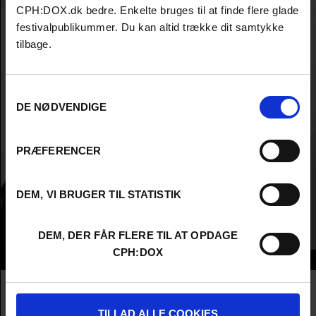
CPH:DOX.dk bedre. Enkelte bruges til at finde flere glade
festivalpublikummer. Du kan altid trække dit samtykke
tilbage.
Samtykkevalg
DE NØDVENDIGE
PRÆFERENCER
DEM, VI BRUGER TIL STATISTIK
DEM, DER FÅR FLERE TIL AT OPDAGE
CPH:DOX
Info
Nationality
Italy
Company
LILIUM DISTRIBUTION
TILLAD ALLE COOKIES
Profession
Producer