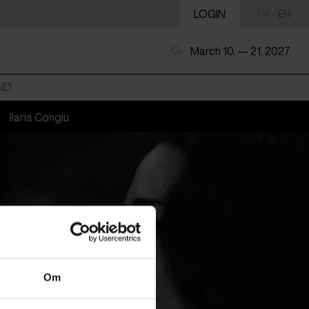
LOGIN
DA
/
EN
March 10. — 21. 2027
ND
Ilaria Congiu
Om