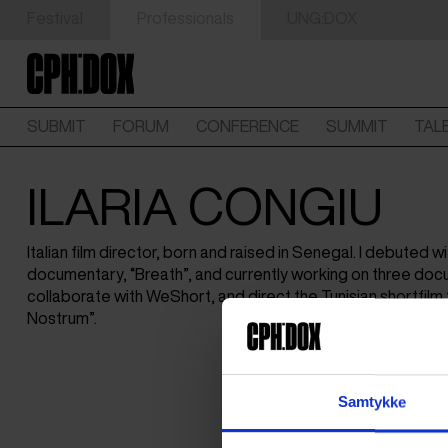
Festival
Professionals
UNG:DOX
SUBMIT
FORUM
CONFERENCE
SUMMIT
TAL
ILARIA CONGIU
Italian film director, born and raised in Senegal. I debuted wi
documentary, “Breath”, and currently working on three docu
collaborate with WeShort, and direct the Tunisian shortfilm
Nostrum”.
Samtykke