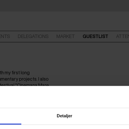
ENTS
DELEGATIONS
MARKET
GUESTLIST
ATTE
th my first long
mentary projects. I also
 festival "Cinemana Mare
Detaljer