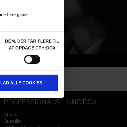
nde flere glade
DEM, DER FÅR FLERE TIL
AT OPDAGE CPH:DOX
Info
Nationality
Italy
Profession
Director
LLAD ALLE COOKIES
PROFESSIONALS
UNG:DOX
Attend
Guestlist