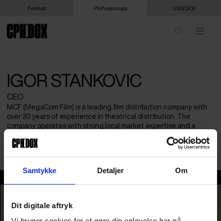
Festival
Professionals
UNG:DOX
IGOR STANKOVIC
CEO
MCF (MegaCom Film) is a leading film distribution company with
over 20 years of experience in theatrical distribution. The
company operates with strong local market expertise and a
hands-on approach to release strategy, marketing, and audience
development in the broader Western Balkan region.
Samtykke
Detaljer
Om
Igor Stankovic
Dit digitale aftryk
Vi bruger cookies for at gøre din oplevelse her på