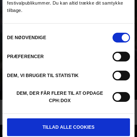
festivalpublikummer. Du kan altid trække dit samtykke
tilbage.
Samtykkevalg
DE NØDVENDIGE
PRÆFERENCER
DEM, VI BRUGER TIL STATISTIK
DEM, DER FÅR FLERE TIL AT OPDAGE
Info
CPH:DOX
Nationality
United States
Company
Wicked Delicate Films LLC
Profession
Director AND Producer
TILLAD ALLE COOKIES