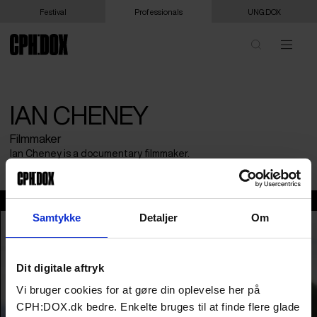
Festival
Professionals
UNG:DOX
IAN CHENEY
Filmmaker
Ian Cheney is a documentary filmmaker.
Ian Cheney
Samtykke
Detaljer
Om
Dit digitale aftryk
Vi bruger cookies for at gøre din oplevelse her på
CPH:DOX.dk bedre. Enkelte bruges til at finde flere glade