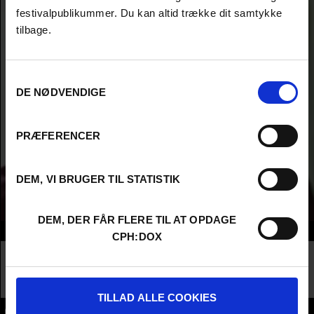
festivalpublikummer. Du kan altid trække dit samtykke
tilbage.
Samtykkevalg
DE NØDVENDIGE
PRÆFERENCER
DEM, VI BRUGER TIL STATISTIK
DEM, DER FÅR FLERE TIL AT OPDAGE
Info
CPH:DOX
Nationality
Denmark
Company
TV2
Profession
Commisioning Editor / Broadcaster / Buyer
TILLAD ALLE COOKIES