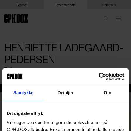
Festival
Professionals
UNG:DOX
HENRIETTE LADEGAARD-
PEDERSEN
Editor
Henriette Ladegaard-Pedersen
Samtykke
Detaljer
Om
Dit digitale aftryk
Vi bruger cookies for at gøre din oplevelse her på
CPH:DOX.dk bedre. Enkelte bruges til at finde flere glade