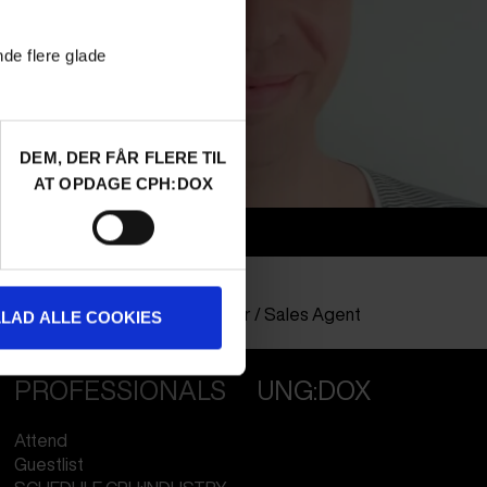
nde flere glade
DEM, DER FÅR FLERE TIL
AT OPDAGE CPH:DOX
Info
Nationality
Austria
Profession
Distributor / Sales Agent
LLAD ALLE COOKIES
PROFESSIONALS
UNG:DOX
Attend
Guestlist