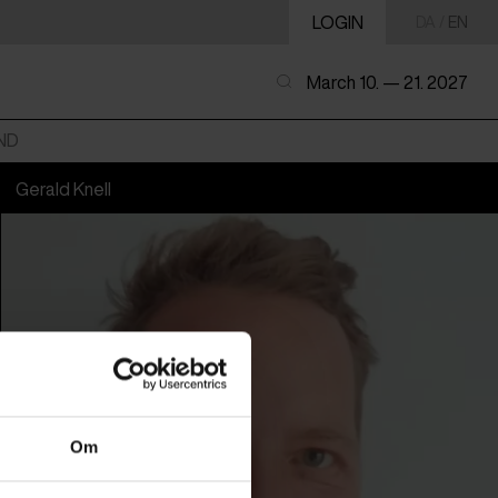
LOGIN
DA
/
EN
March 10. — 21. 2027
ND
Gerald Knell
Om