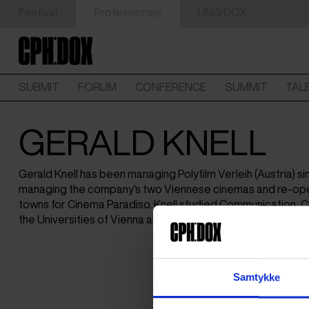
Festival
Professionals
UNG:DOX
SUBMIT
FORUM
CONFERENCE
SUMMIT
TAL
GERALD KNELL
Gerald Knell has been managing Polyfilm Verleih (Austria) s
managing the company's two Viennese cinemas and re-ope
towns for Cinema Paradiso. Knell studied Communication, Cu
the Universities of Vienna and Glasgow.
Samtykke