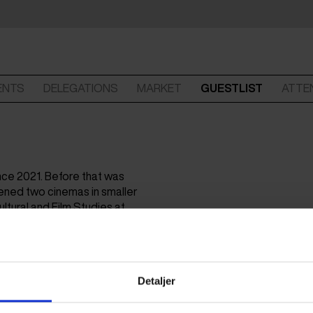
ENTS
DELEGATIONS
MARKET
GUESTLIST
ATTE
ince 2021. Before that was
ned two cinemas in smaller
ltural and Film Studies at
Detaljer