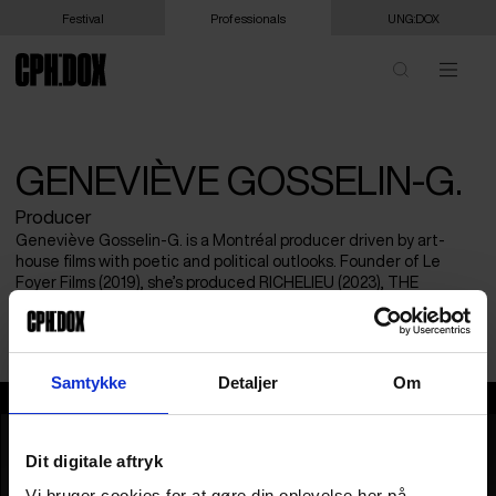
Festival
Professionals
UNG:DOX
GENEVIÈVE GOSSELIN-G.
Producer
Geneviève Gosselin-G. is a Montréal producer driven by art-
house films with poetic and political outlooks. Founder of Le
Foyer Films (2019), she’s produced RICHELIEU (2023), THE
SPLENDOUR OF LIFE (2025), and over 10 short films. Her projects
have been screened at major festivals worldwide.
Samtykke
Detaljer
Om
Geneviève Gosselin-G.
Dit digitale aftryk
Vi bruger cookies for at gøre din oplevelse her på