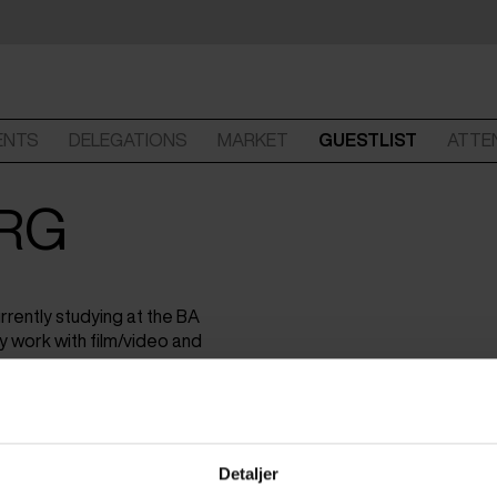
ENTS
DELEGATIONS
MARKET
GUESTLIST
ATTE
ERG
urrently studying at the BA
y work with film/video and
Detaljer