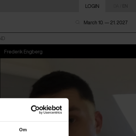
LOGIN
DA
/
EN
March 10. — 21. 2027
ND
Frederik Engberg
Om