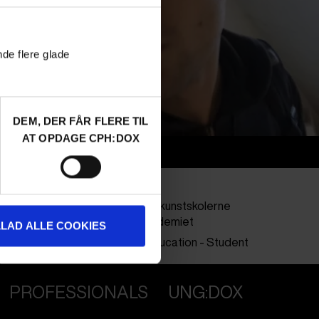
nde flere glade
DEM, DER FÅR FLERE TIL
AT OPDAGE CPH:DOX
Info
Nationality
Denmark
Company
BFA Billedkunstskolerne
Kunstakademiet
LLAD ALLE COOKIES
Profession
Higher Education - Student
PROFESSIONALS
UNG:DOX