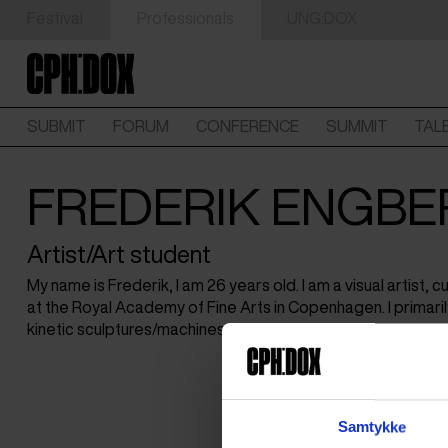
Festival
Professionals
UNG:DOX
SUBMIT
FORUM
CONFERENCE
SUMMIT
TAL
FREDERIK ENGB
Artist/Art student
My name is Frederik, I am 26 years old. I am a visual artist, c
at the Royal Academy of Fine Arts in Copenhagen. I primaril
kinetic sculptures/machines.
Samtykke