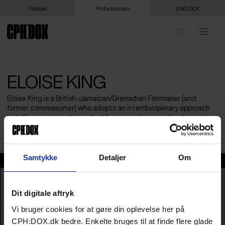
Festival
Professionals
UNG:DOX
ELOISE KING
Eloise King is a British-Jamaican/Grenadian Filmmaker (and
former commissioner) who adopts an interdisciplinary approach
to telling complex stories that foreground marginalized
perspectives within popular culture.
Samtykke
Detaljer
Om
Eloise King
Dit digitale aftryk
Vi bruger cookies for at gøre din oplevelse her på
CPH:DOX.dk bedre. Enkelte bruges til at finde flere glade