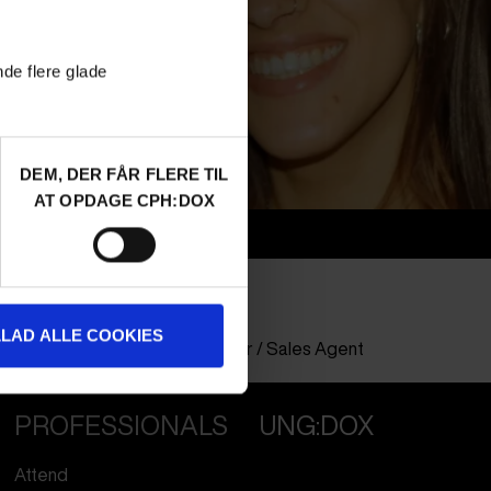
nde flere glade
DEM, DER FÅR FLERE TIL
AT OPDAGE CPH:DOX
Info
Nationality
Italy
Company
Rai Com
LLAD ALLE COOKIES
Profession
Distributor / Sales Agent
PROFESSIONALS
UNG:DOX
Attend