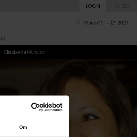
LOGIN
DA
/
EN
March 10. — 21. 2027
ND
Elisabetta Muratori
Om