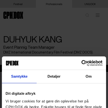
Festival
Professionals
UNG:DOX
DUHYUK KANG
Event Plannig Team Manager
DMZ International Documentary Film Festival (DMZ DOCS).
Duhyuk Kang
Samtykke
Detaljer
Om
Dit digitale aftryk
Vi bruger cookies for at gøre din oplevelse her på
CPH:DOX.dk bedre. Enkelte bruges til at finde flere glade