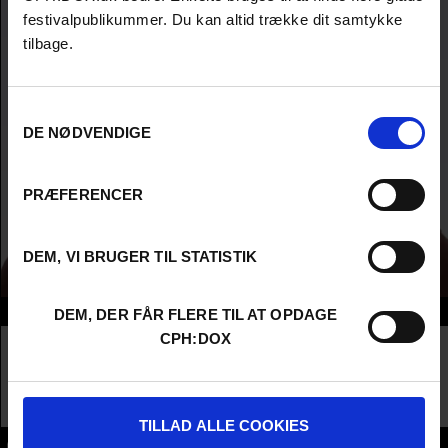
festivalpublikummer. Du kan altid trække dit samtykke
tilbage.
Samtykkevalg
DE NØDVENDIGE
PRÆFERENCER
DEM, VI BRUGER TIL STATISTIK
Info
DEM, DER FÅR FLERE TIL AT OPDAGE
CPH:DOX
Nationality
Republic of Korea (South Korea)
Company
DMZ International Documentary Film Festival
(DMZ DOCS)
Profession
Festival / Market
TILLAD ALLE COOKIES