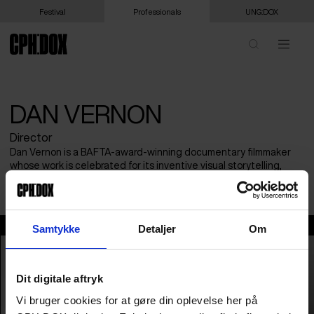
Festival
Professionals
UNG:DOX
DAN VERNON
Director
Dan Vernon is a BAFTA-award-winning documentary filmmaker
whose work is celebrated for its inventive visual storytelling,
marked by warmth, wit, and emotional depth.
Dan Vernon
Samtykke
Detaljer
Om
Dit digitale aftryk
Vi bruger cookies for at gøre din oplevelse her på