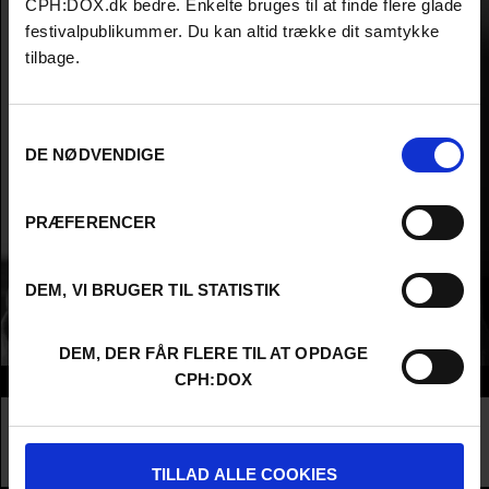
CPH:DOX.dk bedre. Enkelte bruges til at finde flere glade
festivalpublikummer. Du kan altid trække dit samtykke
tilbage.
Samtykkevalg
DE NØDVENDIGE
PRÆFERENCER
DEM, VI BRUGER TIL STATISTIK
DEM, DER FÅR FLERE TIL AT OPDAGE
CPH:DOX
Info
Nationality
United Kingdom
Company
Passion Pictures
Profession
Director
TILLAD ALLE COOKIES