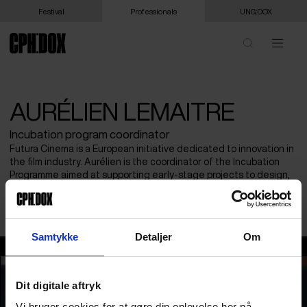
Festival
Professionals
UNG:DOX
AURÉLIEN LEMAITRE
Incubation program coordinator
Futura Cinema is a European initiative dedicated to innovation in
the film industry. Aurélien is the coordinator of the Incubation
Programme aimed at supporting early-stage projects to design,
test and deploy new technological, cultural, social and
sustainable solutions in cinemas.
Samtykke
Detaljer
Om
Aurélien Lemaitre
Dit digitale aftryk
Vi bruger cookies for at gøre din oplevelse her på