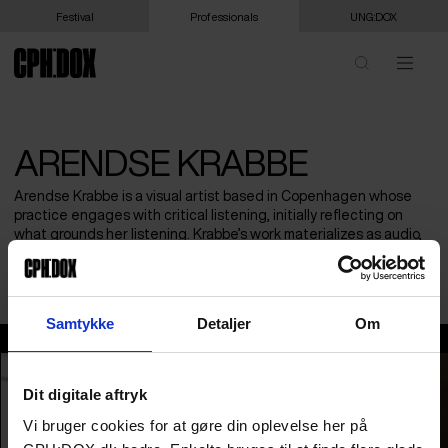
Festival
Professionals
UNG:DOX
ARENDSE KRABBE
Arendse Krabbe is a visual artist based in Copenhagen whose
practice engages with critical listening, initially reflecting on
what grounds her listening. Krabbe’s work materializes as audio,
video, performance, text, installation and collective sensory and
listening situations.
Samtykke
Detaljer
Om
Arendse Krabbe
Dit digitale aftryk
Vi bruger cookies for at gøre din oplevelse her på