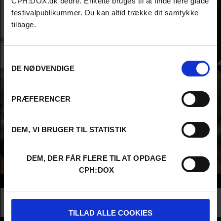
CPH:DOX.dk bedre. Enkelte bruges til at finde flere glade
festivalpublikummer. Du kan altid trække dit samtykke
tilbage.
Samtykkevalg
DE NØDVENDIGE
PRÆFERENCER
DEM, VI BRUGER TIL STATISTIK
DEM, DER FÅR FLERE TIL AT OPDAGE
CPH:DOX
Info
Nationality
Denmark
Profession
Artist
TILLAD ALLE COOKIES