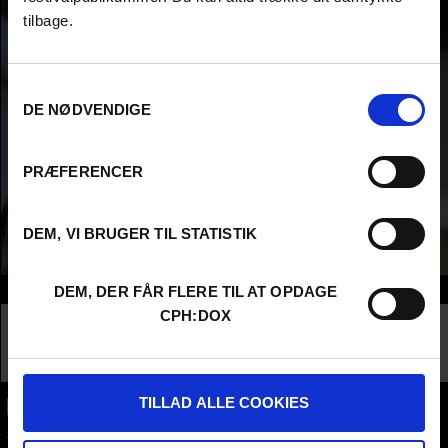
tilbage.
Samtykkevalg
DE NØDVENDIGE
PRÆFERENCER
DEM, VI BRUGER TIL STATISTIK
Info
DEM, DER FÅR FLERE TIL AT OPDAGE
CPH:DOX
Nationality
Denmark
Company
CPH:DOX Copenhagen International
Documentary Film Festival
TILLAD ALLE COOKIES
CPH:DOX
Flæsketorvet 60, 3s