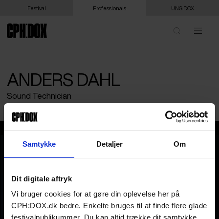
Festival
Professionals
UNG:DOX
ANDERS DAHL
Sound Technician
Anders Dahl
Samtykke
Detaljer
Om
Dit digitale aftryk
Vi bruger cookies for at gøre din oplevelse her på
CPH:DOX.dk bedre. Enkelte bruges til at finde flere glade
festivalpublikummer. Du kan altid trække dit samtykke