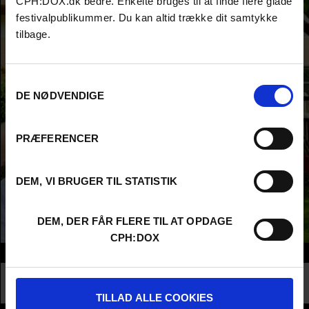
CPH:DOX.dk bedre. Enkelte bruges til at finde flere glade
festivalpublikummer. Du kan altid trække dit samtykke
tilbage.
Samtykkevalg
DE NØDVENDIGE
PRÆFERENCER
DEM, VI BRUGER TIL STATISTIK
DEM, DER FÅR FLERE TIL AT OPDAGE
CPH:DOX
Info
Nationality
Denmark
Profession
Director
TILLAD ALLE COOKIES