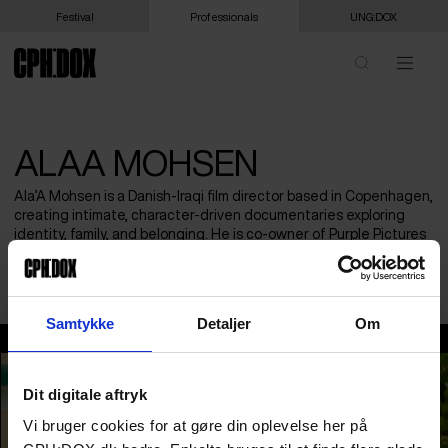
Festival
Professionals
UNG:DOX
ALAA MOHSEN
Ala’A Mohsen is a Danish-Iraqi film director based in Copenhagen,
creating intimate, character-driven documentaries exploring
identity, family, and belonging. He is co-owner of Purple Pictures
with directors Carl Olsson, Ida Grøn, and producer Cecilie
Bolvinkel.
Samtykke
Detaljer
Om
Alaa Mohsen
Dit digitale aftryk
Vi bruger cookies for at gøre din oplevelse her på